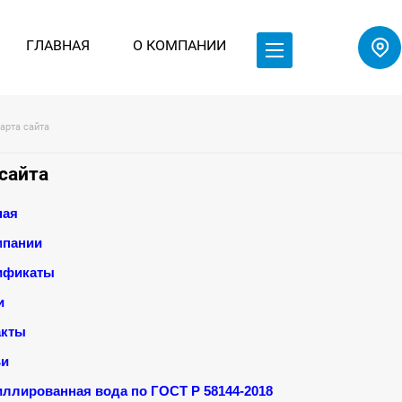
ГЛАВНАЯ
О КОМПАНИИ
 Карта сайта
сайта
ная
мпании
ификаты
и
акты
ьи
иллированная вода по ГОСТ Р 58144-2018