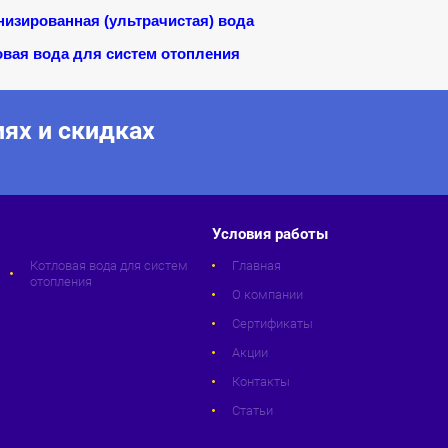
изированная (ультрачистая) вода
овая вода для систем отопления
ях и скидках
Условия работы
Котловая вода для систем
Главная
отопления
О компании
Сертификаты
Акции
Контакты
Статьи