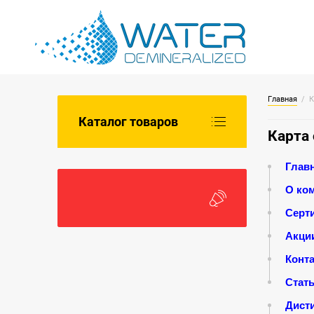
Главная
  / 
Каталог товаров
Карта 
Глав
О ко
Серт
Акци
Конт
Стат
Дист