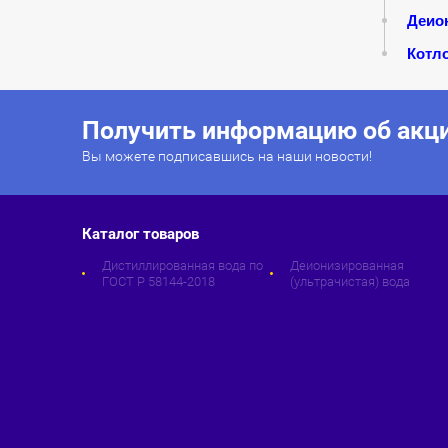
Деион
Котл
Получить информацию об акци
Вы можете подписавшись на наши новости!
Каталог товаров
Дистиллированная вода по
Деионизированная
ГОСТ Р 58144-2018
(ультрачистая) вода